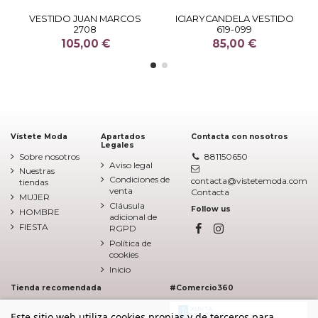
VESTIDO JUAN MARCOS
ICIARYCANDELA VESTIDO
2708
619-099
105,00 €
85,00 €
Vístete Moda
Apartados
Contacta con nosotros
Legales
Sobre nosotros
881150650
Aviso legal
Nuestras
Condiciones de
contacta@vistetemoda.com
tiendas
venta
Contacta
MUJER
Cláusula
Follow us
HOMBRE
adicional de
FIESTA
RGPD
Política de
cookies
Inicio
Tienda recomendada
#Comercio360
Este sitio web utiliza cookies propias y de terceros para