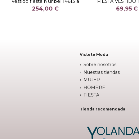
Vestido fiesta Nuribel 14613 a
FIESTA VESTIDO 
COLOR
COLOR
254,00 €
69,95 €


Fuera de stock
Fuera de 
Vístete Moda
Sobre nosotros
Nuestras tiendas
MUJER
HOMBRE
FIESTA
Tienda recomendada