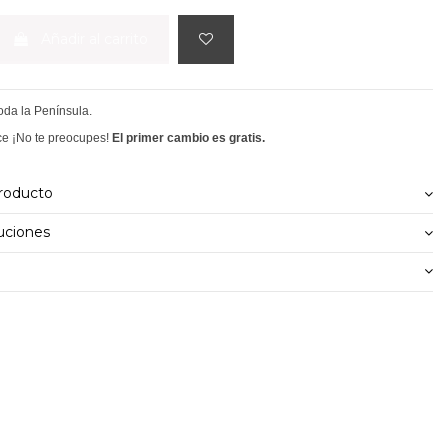
Añadir al carrito
toda la Península.
ce ¡No te preocupes!
El primer cambio es gratis.
producto
uciones