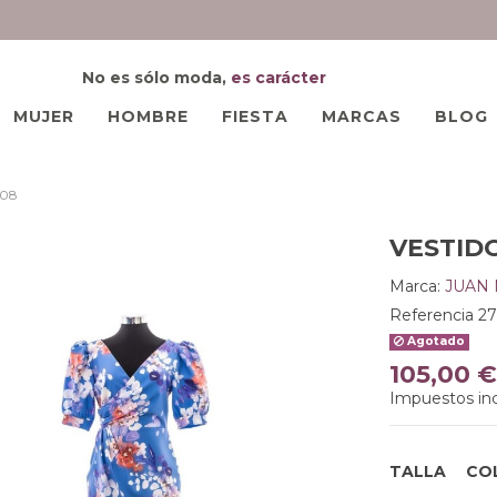
No es sólo moda,
es carácter
MUJER
HOMBRE
FIESTA
MARCAS
BLOG
708
VESTID
Marca:
JUAN
Referencia
27
Agotado
105,00 €
Impuestos inc
TALLA
CO