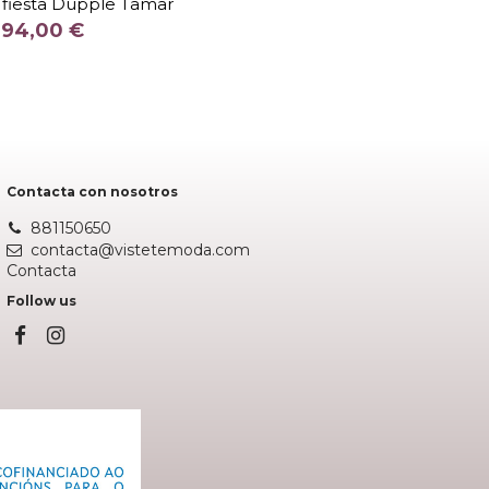
 fiesta Dupple Tamar
COLOR
94,00 €
Fuera de stock
Contacta con nosotros
881150650
contacta@vistetemoda.com
Contacta
Follow us