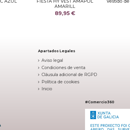
IC AZUL
FIESTA HY VEST AMAPOL
Vestido de
AMARILL
COLOR
89,95 €


stock
Fuera de stock
Apartados Legales
Aviso legal
Condiciones de venta
Cláusula adicional de RGPD
Política de cookies
Inicio
#Comercio360