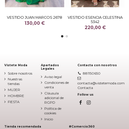
VESTIDO JUAN MARCOS 2678
VESTIDO ESENCIA CELESTINA
5342
130,00 €
220,00 €
Vístete Moda
Apartados
Contacta con nosotros
Legales
Sobre nosotros
881150650
Aviso legal
Nuestras
Condiciones de
contacta@vistetemoda.com
tiendas
venta
Contacta
MUJER
Cláusula
Follow us
HOMBRE
adicional de
FIESTA
RGPD
Política de
cookies
Inicio
Tienda recomendada
#Comercio360