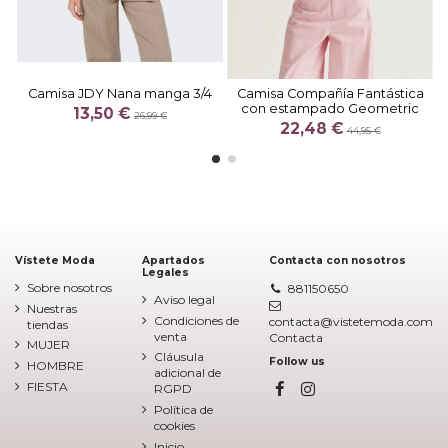
Camisa JDY Nana manga 3/4
Camisa Compañía Fantástica
con estampado Geometric
13,50 €
26,99 €
22,48 €
44,95 €
Vístete Moda
Apartados
Contacta con nosotros
Legales
Sobre nosotros
881150650
Aviso legal
Nuestras
Condiciones de
contacta@vistetemoda.com
tiendas
venta
Contacta
MUJER
Cláusula
Follow us
HOMBRE
adicional de
FIESTA
RGPD
Política de
cookies
Inicio