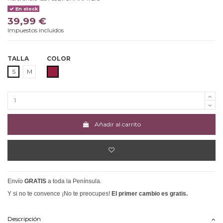
En stock
39,99 €
Impuestos incluidos
TALLA
COLOR
GRANATE
S
M
Añadir al carrito
Envío
GRATIS
a toda la Península.
Y si no te convence ¡No te preocupes!
El primer cambio es gratis.
Descripción