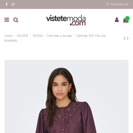
Favoritos (
0
)
0
Inicio
MUJER
MODA
Camisas y blusas
Camisa JDY Fia con
bordado