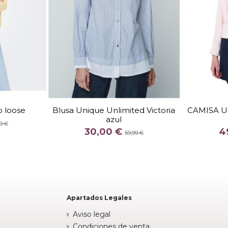
TALLA
38
 loose
Blusa Unique Unlimited Victoria
CAMISA U
azul
COLOR
9 €
30,00 €
4
AZUL
59,99 €
stock


Añadir al carrito
Apartados Legales
Aviso legal
Condiciones de venta