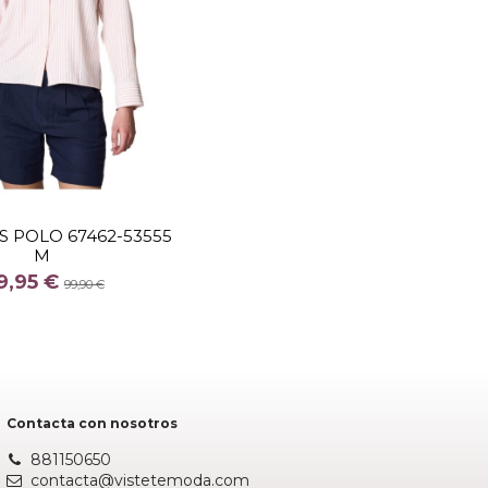
TALLA
XL
S POLO 67462-53555
M
COLOR
9,95 €
NARANJA
99,90 €
Añadir al carrito
Contacta con nosotros
881150650
contacta@vistetemoda.com