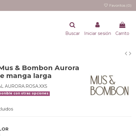
Favoritos (
0
)
Buscar
Iniciar sesión
Carrito
Mus & Bombon Aurora
de manga larga
AL AURORA.ROSA.XXS
onible con otras opciones
luidos
LOR