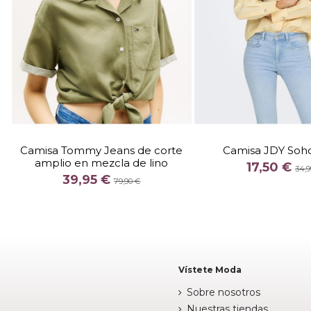
TALLA
S
M
L
XL
TALLA
Camisa Tommy Jeans de corte
Camisa JDY Soho
amplio en mezcla de lino
COLOR
COLOR
17,50 €
34,9
39,95 €
CAQUI
79,90 €

Fuera de 

Añadir al carrito
Vístete Moda
Sobre nosotros
Nuestras tiendas