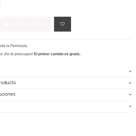
ARRON
Añadir al carrito
toda la Península.
ce ¡No te preocupes!
El primer cambio es gratis.
producto
uciones