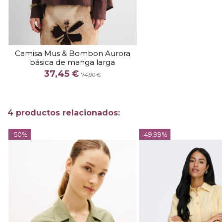
TALLA
S
Camisa Mus & Bombon Aurora
básica de manga larga
COLOR
37,45 €
MARRON
74,90 €

Añadir al carrito
4 productos relacionados:
-50%
-49,99%