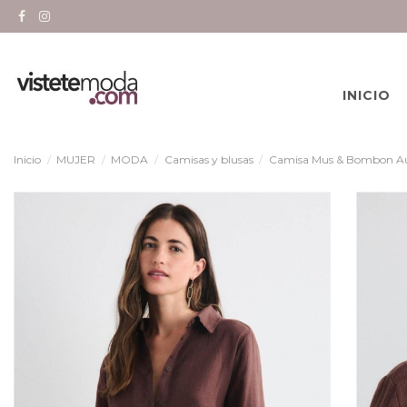
INICIO
Inicio
MUJER
MODA
Camisas y blusas
Camisa Mus & Bombon Aur