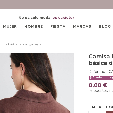
No es sólo moda,
es carácter
MUJER
HOMBRE
FIESTA
MARCAS
BLOG
ora básica de manga larga
Camisa 
básica 
Referencia
C
Producto disp
0,00 €
Impuestos inc
TALLA
CO