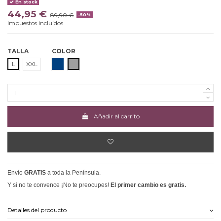
En stock
44,95 €
89,90 €
-50%
Impuestos incluidos
TALLA
COLOR
MARINO
GRIS
L
XXL
Añadir al carrito
Envío
GRATIS
a toda la Península.
Y si no te convence ¡No te preocupes!
El primer cambio es gratis.
Detalles del producto