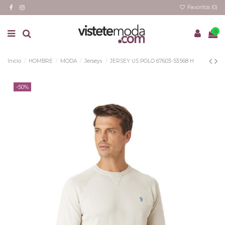
Favoritos (
0
)
0
Inicio
HOMBRE
MODA
Jerseys
JERSEY US POLO 67603-53568 H
-50%