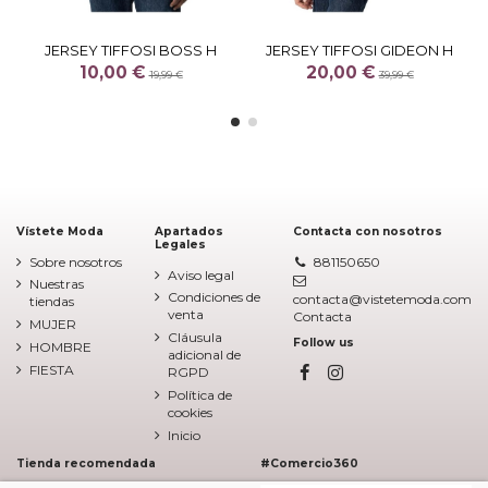
JERSEY TIFFOSI BOSS H
JERSEY TIFFOSI GIDEON H
10,00 €
20,00 €
19,99 €
39,99 €
Vístete Moda
Apartados
Contacta con nosotros
Legales
Sobre nosotros
881150650
Aviso legal
Nuestras
Condiciones de
contacta@vistetemoda.com
tiendas
venta
Contacta
MUJER
Cláusula
Follow us
HOMBRE
adicional de
FIESTA
RGPD
Política de
cookies
Inicio
Tienda recomendada
#Comercio360