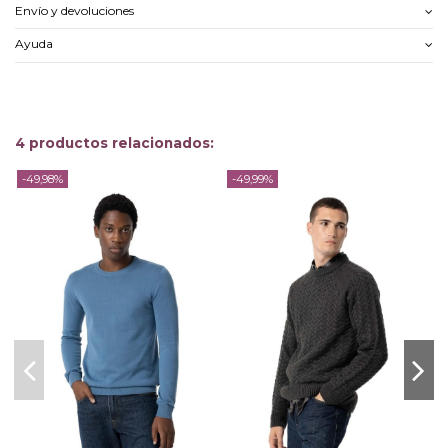
Envío y devoluciones
Ayuda
4 productos relacionados:
-49,98%
-49,99%
-