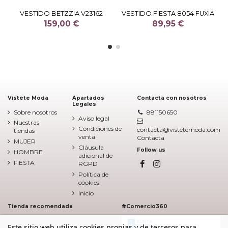
VESTIDO BETZZIA V23162
VESTIDO FIESTA 8054 FUXIA
159,00 €
89,95 €
Vístete Moda
Apartados
Contacta con nosotros
Legales
Sobre nosotros
881150650
Aviso legal
Nuestras
Condiciones de
contacta@vistetemoda.com
tiendas
venta
Contacta
MUJER
Cláusula
Follow us
HOMBRE
adicional de
FIESTA
RGPD
Política de
cookies
Inicio
Tienda recomendada
#Comercio360
Este sitio web utiliza cookies propias y de terceros para