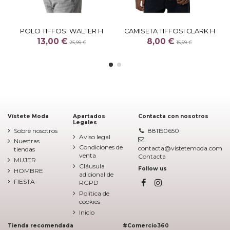
POLO TIFFOSI WALTER H
CAMISETA TIFFOSI CLARK H
13,00 €
8,00 €
25,99 €
15,99 €
Vístete Moda
Apartados
Contacta con nosotros
Legales
Sobre nosotros
881150650
Aviso legal
Nuestras
Condiciones de
contacta@vistetemoda.com
tiendas
venta
Contacta
MUJER
Cláusula
Follow us
HOMBRE
adicional de
FIESTA
RGPD
Política de
cookies
Inicio
Tienda recomendada
#Comercio360