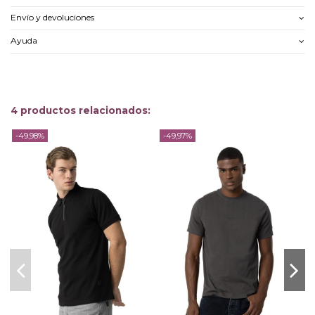
Envío y devoluciones
Ayuda
4 productos relacionados:
-49,98%
-49,97%
-