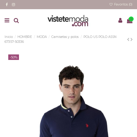
Favoritos (
0
)
0
Inicio
HOMBRE
MODA
Camisetas y polos
POLO US POLO ASSN
67357-50336
-50%