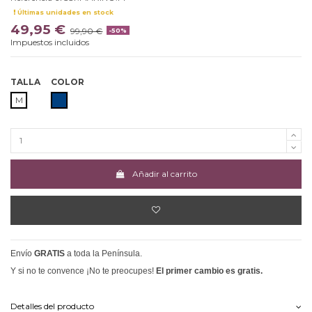
Últimas unidades en stock
49,95 €
99,90 €
-50%
Impuestos incluidos
TALLA
COLOR
MARINO
M
Añadir al carrito
Envío
GRATIS
a toda la Península.
Y si no te convence ¡No te preocupes!
El primer cambio es gratis.
Detalles del producto